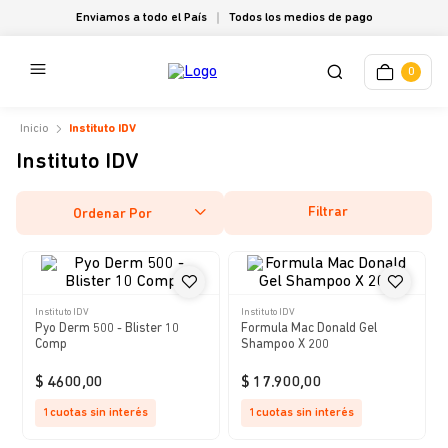
Enviamos a todo el País
Todos los medios de pago
0
Instituto IDV
Instituto IDV
Filtrar
Ordenar Por
Instituto IDV
Instituto IDV
Pyo Derm 500 - Blister 10
Formula Mac Donald Gel
Comp
Shampoo X 200
$
4600
,
00
$
17
.
900
,
00
1
cuotas sin interés
1
cuotas sin interés