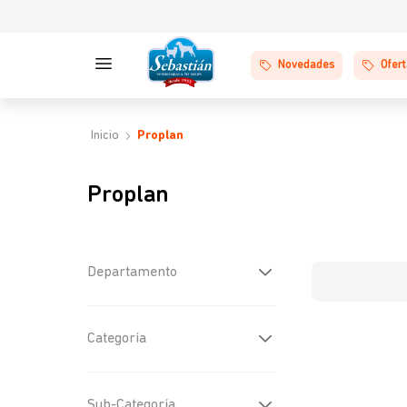
Novedades
Ofer
Proplan
Proplan
Departamento
Perros
(
9
)
Categoría
Gatos
(
8
)
Alimentos Secos
(
16
)
Sub-Categoría